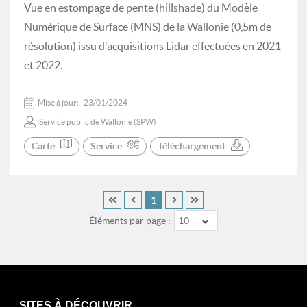
Vue en estompage de pente (hillshade) du Modèle
Numérique de Surface (MNS) de la Wallonie (0,5m de
résolution) issu d'acquisitions Lidar effectuées en 2021
et 2022.
Mise à jour:
23/01/2024
Service public de Wallonie (SPW)
Carte
Service
Téléchargement
1
Éléments par page :
10
SITES À DÉCOUVRIR