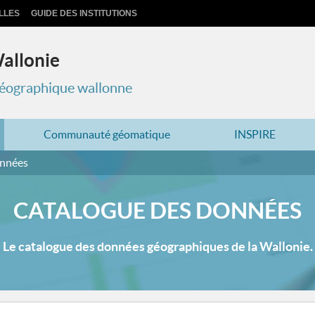
LLES
GUIDE DES INSTITUTIONS
Wallonie
 géographique wallonne
Communauté géomatique
INSPIRE
onnées
CATALOGUE DES DONNÉES
Le catalogue des données géographiques de la Wallonie.