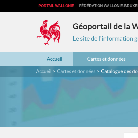
PORTAIL WALLONIE
FÉDÉRATION WALLONIE-BRUXE
Géoportail de la 
Le site de l'information
Accueil
Cartes et données
Accueil
Cartes et données
Catalogue des d