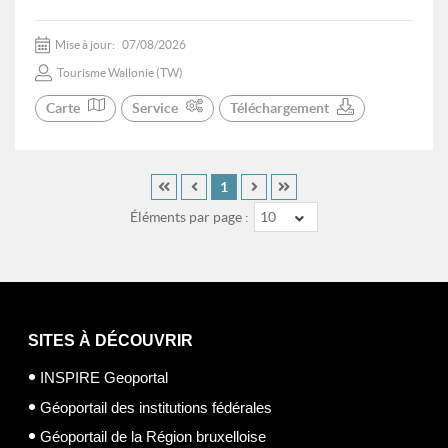
Mise à jour:
07/08/2026
Tourisme Wallonie (TW)
Carte
Service
Téléchargement
1
Éléments par page :
10
SITES À DÉCOUVRIR
INSPIRE Geoportal
Géoportail des institutions fédérales
Géoportail de la Région bruxelloise