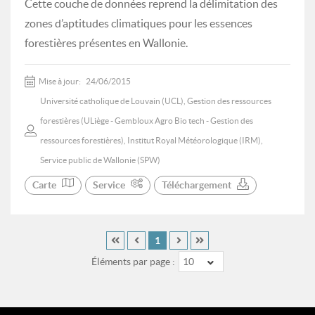
Cette couche de données reprend la délimitation des
zones d’aptitudes climatiques pour les essences
forestières présentes en Wallonie.
Mise à jour:
24/06/2015
Université catholique de Louvain (UCL), Gestion des ressources
forestières (ULiège - Gembloux Agro Bio tech - Gestion des
ressources forestières), Institut Royal Météorologique (IRM),
Service public de Wallonie (SPW)
Carte
Service
Téléchargement
1
Éléments par page :
10