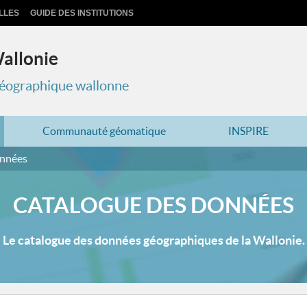
LLES
GUIDE DES INSTITUTIONS
Wallonie
 géographique wallonne
Communauté géomatique
INSPIRE
onnées
CATALOGUE DES DONNÉES
Le catalogue des données géographiques de la Wallonie.