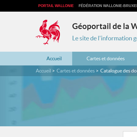
PORTAIL WALLONIE
FÉDÉRATION WALLONIE-BRUXE
Géoportail de la 
Le site de l'information
Accueil
Cartes et données
Accueil
Cartes et données
Catalogue des d