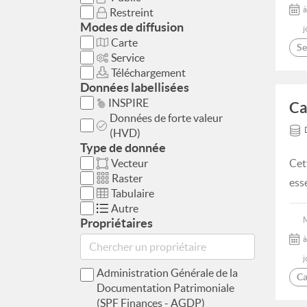
à
Restreint
Modes de diffusion
j
Carte
Se
Service
Téléchargement
Données labellisées
INSPIRE
Ca
Données de forte valeur
(HVD)
Type de donnée
Vecteur
Cet
Raster
ess
Tabulaire
Autre
Propriétaires
à
j
Administration Générale de la
Ca
Documentation Patrimoniale
(SPF Finances - AGDP)