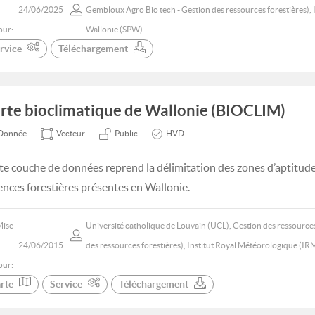
24/06/2025
Gembloux Agro Bio tech - Gestion des ressources forestières), 
our:
Wallonie (SPW)
rvice
Téléchargement
rte bioclimatique de Wallonie (BIOCLIM)
Donnée
Vecteur
Public
HVD
te couche de données reprend la délimitation des zones d’aptitude
ences forestières présentes en Wallonie.
Mise
Université catholique de Louvain (UCL), Gestion des ressources
24/06/2015
des ressources forestières), Institut Royal Météorologique (IR
our:
rte
Service
Téléchargement