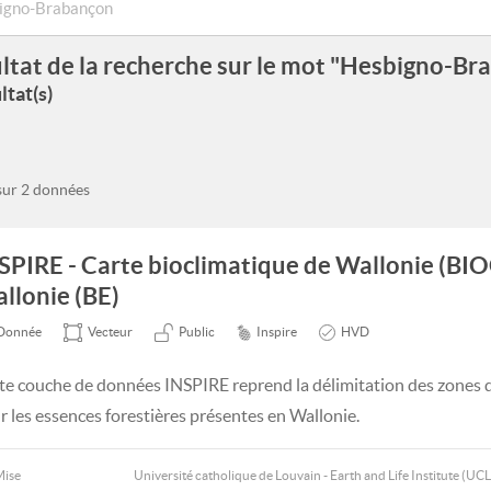
ltat de la recherche sur le mot "Hesbigno-Br
ltat(s)
 sur 2 données
SPIRE - Carte bioclimatique de Wallonie (BI
llonie (BE)
Donnée
Vecteur
Public
Inspire
HVD
te couche de données INSPIRE reprend la délimitation des zones d
r les essences forestières présentes en Wallonie.
Mise
Université catholique de Louvain - Earth and Life Institute (UCL 