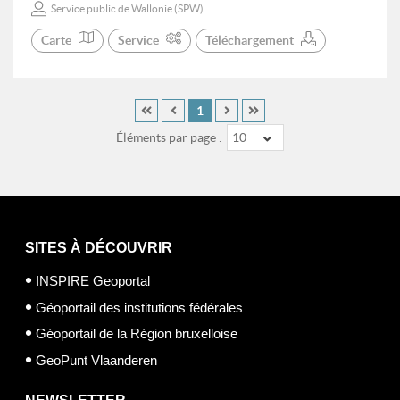
Service public de Wallonie (SPW)
Carte
Service
Téléchargement
1
Éléments par page :
10
SITES À DÉCOUVRIR
INSPIRE Geoportal
Géoportail des institutions fédérales
Géoportail de la Région bruxelloise
GeoPunt Vlaanderen