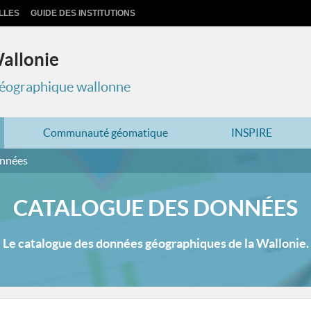
LLES
GUIDE DES INSTITUTIONS
Wallonie
 géographique wallonne
Communauté géomatique
INSPIRE
onnées
CATALOGUE DES DONNÉES
Le catalogue des données géographiques de la Wallonie.