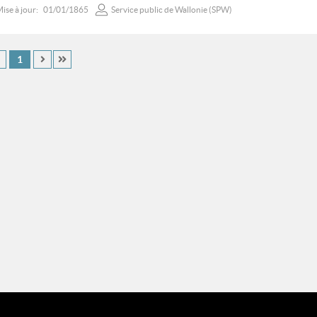
ise à jour:
01/01/1865
Service public de Wallonie (SPW)
1