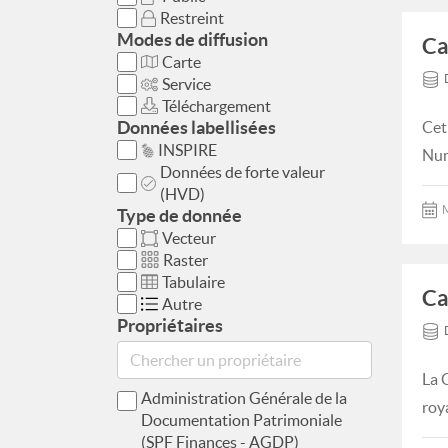
Restreint
Modes de diffusion
Ca
Carte
Service
Téléchargement
Données labellisées
Cet
INSPIRE
Num
Données de forte valeur
(HVD)
M
Type de donnée
Vecteur
Raster
Tabulaire
Ca
Autre
Propriétaires
La 
Administration Générale de la
roy
Documentation Patrimoniale
(SPF Finances - AGDP)