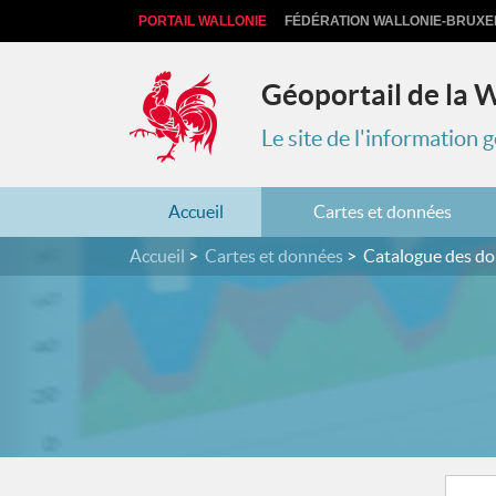
PORTAIL WALLONIE
FÉDÉRATION WALLONIE-BRUXE
Géoportail de la 
Le site de l'information
Accueil
Cartes et données
Accueil
Cartes et données
Catalogue des d