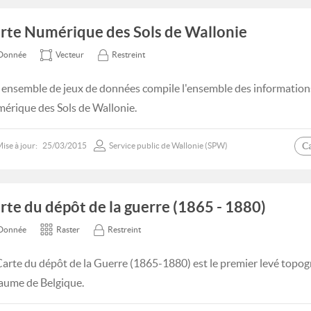
rte Numérique des Sols de Wallonie
Donnée
Vecteur
Restreint
 ensemble de jeux de données compile l'ensemble des informations 
érique des Sols de Wallonie.
C
ise à jour:
25/03/2015
Service public de Wallonie (SPW)
rte du dépôt de la guerre (1865 - 1880)
Donnée
Raster
Restreint
Carte du dépôt de la Guerre (1865-1880) est le premier levé topogr
aume de Belgique.