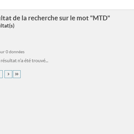
ltat de la recherche sur le mot "MTD"
ltat(s)
 sur 0 données
ésultat n'a été trouvé...