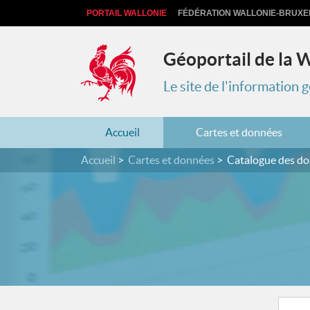
PORTAIL WALLONIE
FÉDÉRATION WALLONIE-BRUXE
Géoportail de la 
Le site de l'information
Accueil
Cartes et données
Accueil
Cartes et données
Catalogue des d