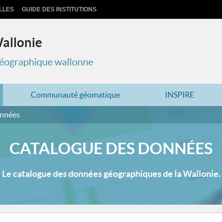
LLES
GUIDE DES INSTITUTIONS
Wallonie
 géographique wallonne
Communauté géomatique
INSPIRE
onnées
CATALOGUE DES DONNÉES
Le catalogue des données géographiques de la Wallonie.