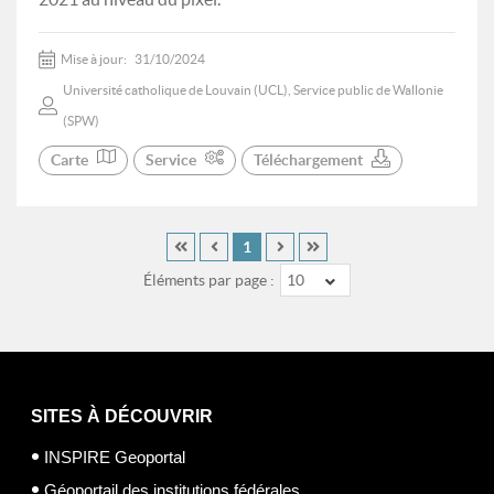
Mise à jour:
31/10/2024
Université catholique de Louvain (UCL), Service public de Wallonie
(SPW)
Carte
Service
Téléchargement
1
Éléments par page :
10
SITES À DÉCOUVRIR
INSPIRE Geoportal
Géoportail des institutions fédérales