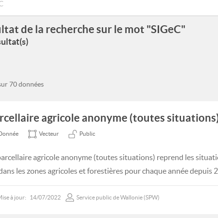
ltat de la recherche sur le mot "SIGeC"
ultat(s)
 sur 70 données
rcellaire agricole anonyme (toutes situations)
Donnée
Vecteur
Public
parcellaire agricole anonyme (toutes situations) reprend les situatio
 dans les zones agricoles et forestières pour chaque année depuis 
ise à jour:
14/07/2022
Service public de Wallonie (SPW)