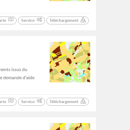
arte
Service
Téléchargement
ments issus du
 de demande d'aide
arte
Service
Téléchargement