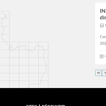
IN
di
Cet
202
M