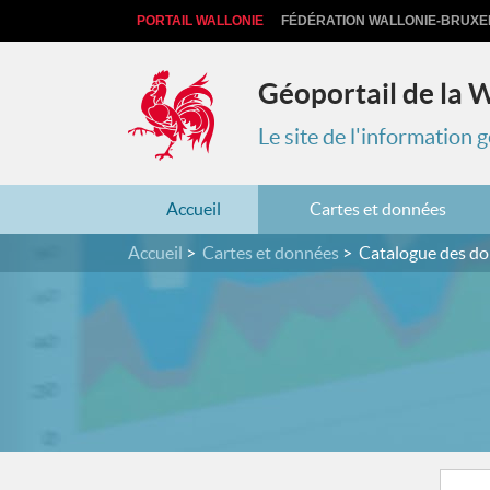
PORTAIL WALLONIE
FÉDÉRATION WALLONIE-BRUXE
Géoportail de la 
Le site de l'information
Accueil
Cartes et données
Accueil
Cartes et données
Catalogue des d