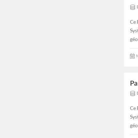
Ce 
Sys
géo
M
Pa
Ce 
Sys
géo