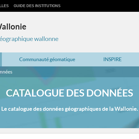
LLES
GUIDE DES INSTITUTIONS
Wallonie
 géographique wallonne
Communauté géomatique
INSPIRE
onnées
CATALOGUE DES DONNÉES
Le catalogue des données géographiques de la Wallonie.