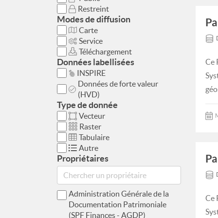
Restreint
Modes de diffusion
Pa
Carte
Service
Téléchargement
Données labellisées
Ce 
INSPIRE
Sys
Données de forte valeur
géo
(HVD)
Type de donnée
Vecteur
M
Raster
Tabulaire
Autre
Pa
Propriétaires
Administration Générale de la
Ce 
Documentation Patrimoniale
Sys
(SPF Finances - AGDP)