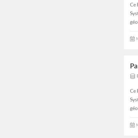
Ce 
Sys
géo
M
Pa
Ce 
Sys
géo
M