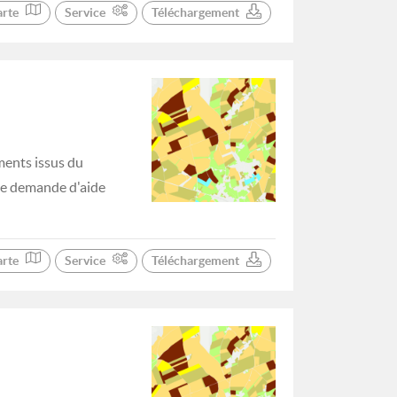
arte
Service
Téléchargement
ments issus du
 de demande d'aide
arte
Service
Téléchargement