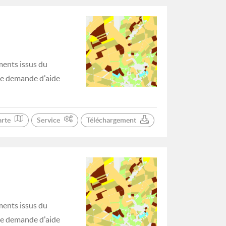
ments issus du
 de demande d'aide
arte
Service
Téléchargement
ments issus du
 de demande d'aide