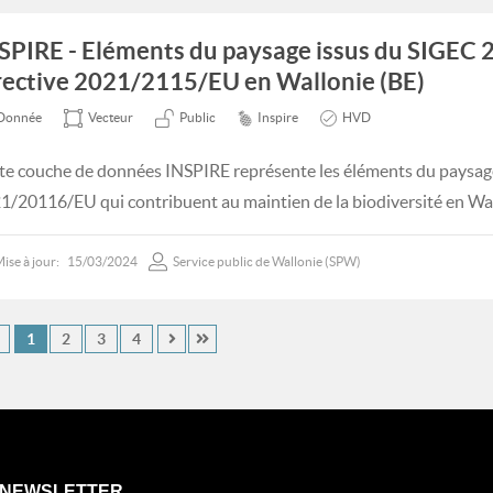
SPIRE - Eléments du paysage issus du SIGEC 2
rective 2021/2115/EU en Wallonie (BE)
Donnée
Vecteur
Public
Inspire
HVD
te couche de données INSPIRE représente les éléments du paysage 
1/20116/EU qui contribuent au maintien de la biodiversité en Wal
ise à jour:
15/03/2024
Service public de Wallonie (SPW)
1
2
3
4
NEWSLETTER