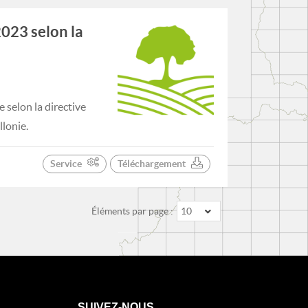
023 selon la
selon la directive
lonie.
Service
Téléchargement
Éléments par page :
10
SUIVEZ-NOUS