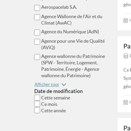
géo
Aerospacelab S.A.
Agence Wallonne de l'Air et du
M
Climat (AwAC)
Agence du Numérique (AdN)
Agence pour une Vie de Qualité
Pa
(AViQ)
Agence wallonne du Patrimoine
(SPW - Territoire, Logement,
Patrimoine, Énergie - Agence
Ce 
wallonne du Patrimoine)
Sys
Afficher tout
géo
Date de modification
Cette semaine
M
Ce mois
Cette année
Pa