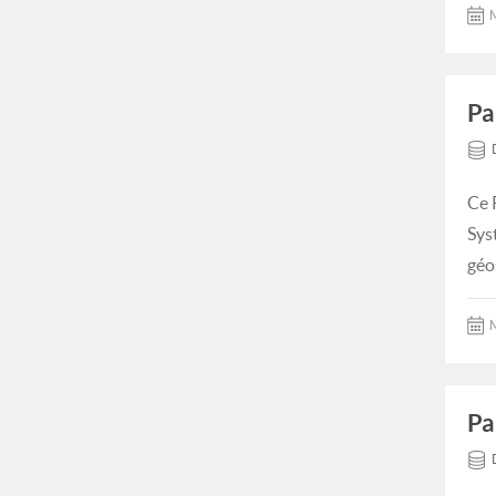
M
Pa
Ce 
Sys
géo
M
Pa