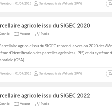
C
ise à jour:
01/09/2025
Service public de Wallonie (SPW)
rcellaire agricole issu du SIGEC 2020
Donnée
Vecteur
Public
Parcellaire agricole issu du SIGEC reprend la version 2020 des élé
tème d’identification des parcelles agricoles (LPIS) et du système
spatiale (GSA).
C
ise à jour:
01/09/2025
Service public de Wallonie (SPW)
rcellaire agricole issu du SIGEC 2022
Donnée
Vecteur
Public