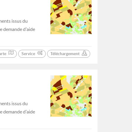
ments issus du
 de demande d'aide
arte
Service
Téléchargement
ments issus du
 de demande d'aide