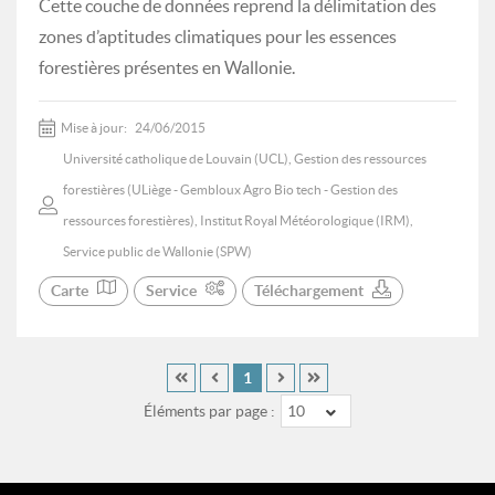
Cette couche de données reprend la délimitation des
zones d’aptitudes climatiques pour les essences
forestières présentes en Wallonie.
Mise à jour:
24/06/2015
Université catholique de Louvain (UCL), Gestion des ressources
forestières (ULiège - Gembloux Agro Bio tech - Gestion des
ressources forestières), Institut Royal Météorologique (IRM),
Service public de Wallonie (SPW)
Carte
Service
Téléchargement
1
Éléments par page :
10