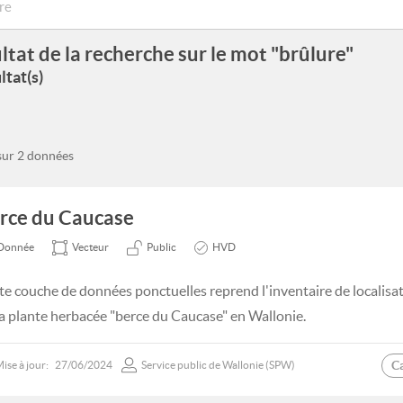
ltat de la recherche sur le mot "brûlure"
ltat(s)
 sur 2 données
rce du Caucase
Donnée
Vecteur
Public
HVD
te couche de données ponctuelles reprend l'inventaire de localisa
la plante herbacée "berce du Caucase" en Wallonie.
C
ise à jour:
27/06/2024
Service public de Wallonie (SPW)