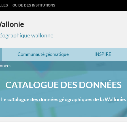
LLES
GUIDE DES INSTITUTIONS
Wallonie
 géographique wallonne
Communauté géomatique
INSPIRE
onnées
CATALOGUE DES DONNÉES
Le catalogue des données géographiques de la Wallonie.