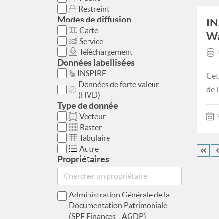
Restreint
Modes de diffusion
IN
Carte
Wa
Service
Téléchargement
Données labellisées
INSPIRE
Cet
Données de forte valeur
de 
(HVD)
Type de donnée
Vecteur
M
Raster
Tabulaire
Autre
Propriétaires
Administration Générale de la
Documentation Patrimoniale
(SPF Finances - AGDP)