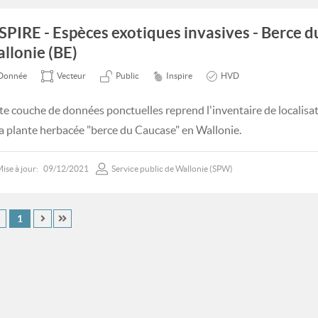
SPIRE - Espèces exotiques invasives - Berce 
llonie (BE)
Donnée
Vecteur
Public
Inspire
HVD
te couche de données ponctuelles reprend l'inventaire de localisa
la plante herbacée "berce du Caucase" en Wallonie.
ise à jour:
09/12/2021
Service public de Wallonie (SPW)
1