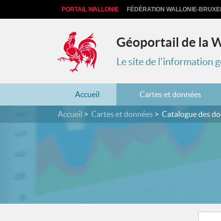
PORTAIL WALLONIE
FÉDÉRATION WALLONIE-BRUXE
Géoportail de la 
Le site de l'information
Accueil
Cartes et données
Accueil
Cartes et données
Catalogue des d