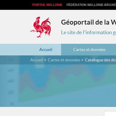
PORTAIL WALLONIE
FÉDÉRATION WALLONIE-BRUXE
Géoportail de la 
Le site de l'information
Accueil
Cartes et données
Accueil
Cartes et données
Catalogue des d