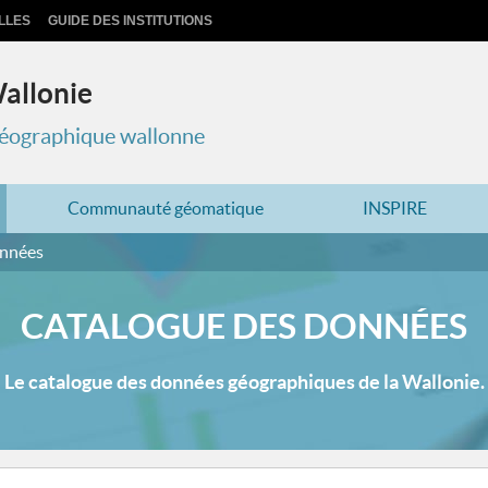
LLES
GUIDE DES INSTITUTIONS
Wallonie
 géographique wallonne
Communauté géomatique
INSPIRE
onnées
CATALOGUE DES DONNÉES
Le catalogue des données géographiques de la Wallonie.