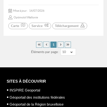
Mise à jour:
14/07/2026
Optimobil Wallonie
Carte
Service
Téléchargement
1
Éléments par page :
10
SITES À DÉCOUVRIR
INSPIRE Geoportal
Géoportail des institutions fédérales
Géoportail de la Région bruxelloise