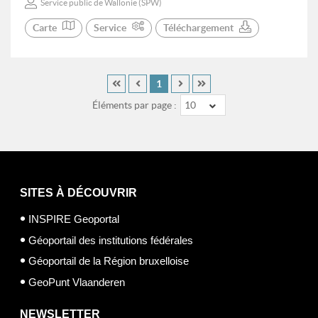
Service public de Wallonie (SPW)
Carte
Service
Téléchargement
1
Éléments par page :
10
SITES À DÉCOUVRIR
INSPIRE Geoportal
Géoportail des institutions fédérales
Géoportail de la Région bruxelloise
GeoPunt Vlaanderen
NEWSLETTER