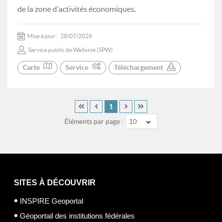
de la zone d'activités économiques.
Mise à jour:
28/07/2026
Service public de Wallonie (SPW)
Carte
Service
Téléchargement
1
Éléments par page :
10
SITES À DÉCOUVRIR
INSPIRE Geoportal
Géoportail des institutions fédérales