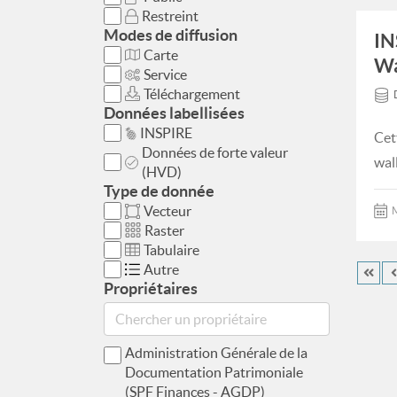
Restreint
Modes de diffusion
IN
Carte
Wa
Service
Téléchargement
Données labellisées
INSPIRE
Cet
Données de forte valeur
wal
(HVD)
Type de donnée
Vecteur
M
Raster
Tabulaire
Autre
Propriétaires
Administration Générale de la
Documentation Patrimoniale
(SPF Finances - AGDP)