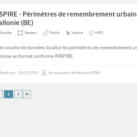
SPIRE - Périmètres de remembrement urbain
llonie (BE)
Donnée
Vecteur
Public
Inspire
HVD
te couche de données localise les périmètres de remembrement u
lonne au format conforme INSPIRE.
ise à jour:
02/12/2022
Service public de Wallonie (SPW)
1