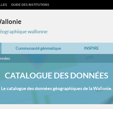
LLES
GUIDE DES INSTITUTIONS
Wallonie
 géographique wallonne
Communauté géomatique
INSPIRE
onnées
CATALOGUE DES DONNÉES
Le catalogue des données géographiques de la Wallonie.