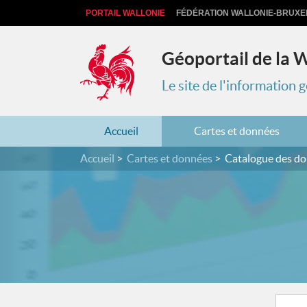
PORTAIL WALLONIE
FÉDÉRATION WALLONIE-BRUXE
Géoportail de la 
Le site de l'information
Accueil
Cartes et données
Accueil
Cartes et données
Catalogue des d