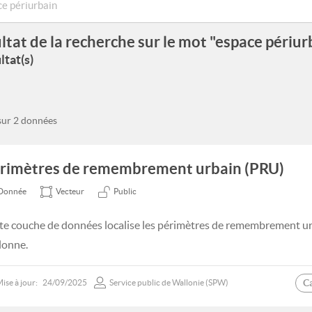
ltat de la recherche sur le mot "espace périur
ltat(s)
 sur 2 données
rimètres de remembrement urbain (PRU)
Donnée
Vecteur
Public
te couche de données localise les périmètres de remembrement u
lonne.
C
ise à jour:
24/09/2025
Service public de Wallonie (SPW)