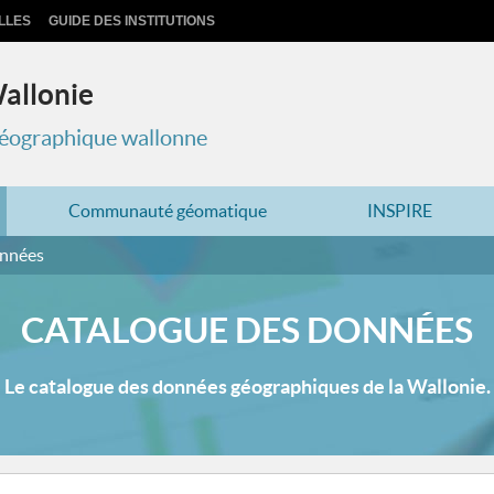
LLES
GUIDE DES INSTITUTIONS
Wallonie
 géographique wallonne
Communauté géomatique
INSPIRE
onnées
CATALOGUE DES DONNÉES
Le catalogue des données géographiques de la Wallonie.