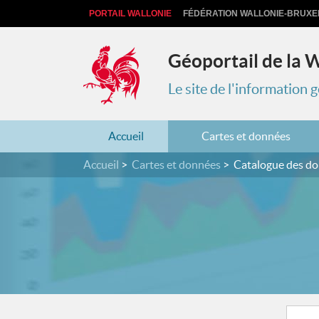
PORTAIL WALLONIE
FÉDÉRATION WALLONIE-BRUXE
Géoportail de la 
Le site de l'information
Accueil
Cartes et données
Accueil
Cartes et données
Catalogue des d