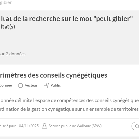
ltat de la recherche sur le mot "petit gibier"
ltat(s)
 sur 2 données
rimètres des conseils cynégétiques
Donnée
Vecteur
Public
donnée délimite l'espace de compétences des conseils cynégétiques
rdination de la gestion cynégétique sur un ensemble de territoires
C
ise à jour:
04/11/2025
Service public de Wallonie (SPW)