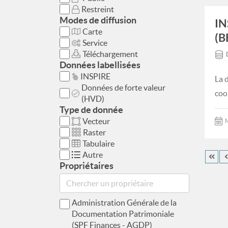
Restreint
Modes de diffusion
IN
Carte
(B
Service
Téléchargement
Données labellisées
INSPIRE
La 
Données de forte valeur
coo
(HVD)
Type de donnée
Vecteur
M
Raster
Tabulaire
Autre
Propriétaires
Administration Générale de la
Documentation Patrimoniale
(SPF Finances - AGDP)