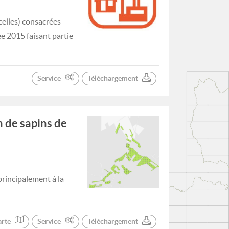
celles) consacrées
ée 2015 faisant partie
Service
Téléchargement
n de sapins de
principalement à la
arte
Service
Téléchargement