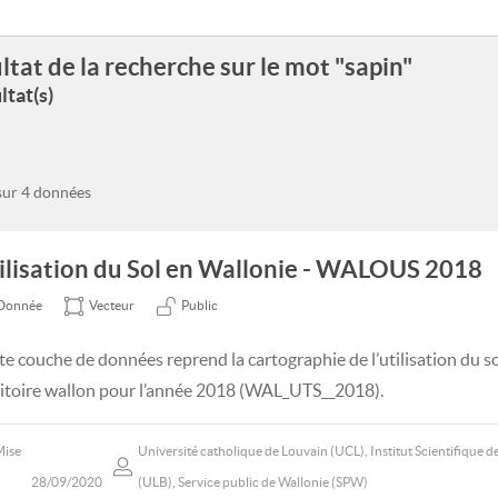
ltat de la recherche sur le mot "sapin"
ltat(s)
 sur 4 données
ilisation du Sol en Wallonie - WALOUS 2018
Donnée
Vecteur
Public
te couche de données reprend la cartographie de l’utilisation du s
ritoire wallon pour l’année 2018 (WAL_UTS__2018).
Mise
Université catholique de Louvain (UCL), Institut Scientifique de
28/09/2020
(ULB), Service public de Wallonie (SPW)