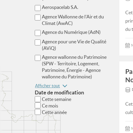
Aerospacelab S.A.
Cet
Agence Wallonne de l'Air et du
pri
Climat (AwAC)
du 
Agence du Numérique (AdN)
Agence pour une Vie de Qualité
M
(AViQ)
Agence wallonne du Patrimoine
(SPW - Territoire, Logement,
Patrimoine, Énergie - Agence
Pa
wallonne du Patrimoine)
No
Afficher tout
Date de modification
Cette semaine
Cet
Ce mois
Cette année
cul
M