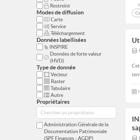
j
Restreint
Modes de diffusion
Ca
Carte
Service
Téléchargement
Ut
Données labellisées
INSPIRE
Données de forte valeur
(HVD)
Cet
Type de donnée
Vecteur
ter
Raster
Tabulaire
M
Autre
Propriétaires
IN
Administration Générale de la
sa
Documentation Patrimoniale
(SPF Finances - AGDP)