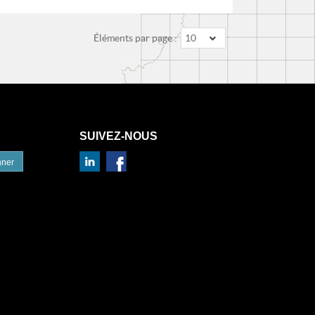
Éléments par page :
10
SUIVEZ-NOUS
nner