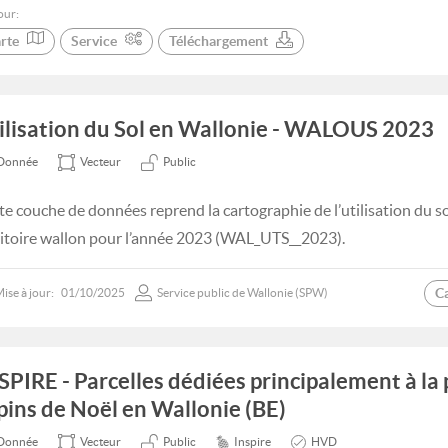
our:
rte
Service
Téléchargement
ilisation du Sol en Wallonie - WALOUS 2023
Donnée
Vecteur
Public
te couche de données reprend la cartographie de l’utilisation du s
ritoire wallon pour l’année 2023 (WAL_UTS__2023).
C
ise à jour:
01/10/2025
Service public de Wallonie (SPW)
SPIRE - Parcelles dédiées principalement à la
pins de Noël en Wallonie (BE)
Donnée
Vecteur
Public
Inspire
HVD