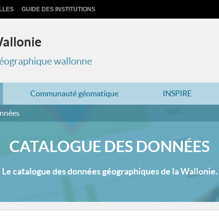
LLES
GUIDE DES INSTITUTIONS
Wallonie
 géographique wallonne
Communauté géomatique
INSPIRE
onnées
CATALOGUE DES DONNÉES
Le catalogue des données géographiques de la Wallonie.