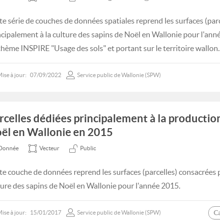
te série de couches de données spatiales reprend les surfaces (par
ncipalement à la culture des sapins de Noël en Wallonie pour l'ann
thème INSPIRE "Usage des sols" et portant sur le territoire wallon.
ise à jour:
07/09/2022
Service public de Wallonie (SPW)
rcelles dédiées principalement à la productio
ël en Wallonie en 2015
Donnée
Vecteur
Public
te couche de données reprend les surfaces (parcelles) consacrées 
ture des sapins de Noël en Wallonie pour l'année 2015.
C
ise à jour:
15/01/2017
Service public de Wallonie (SPW)