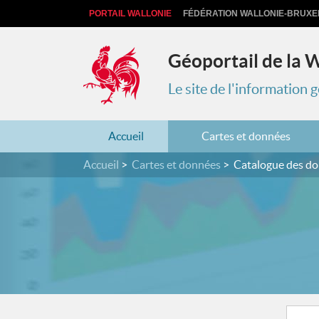
PORTAIL WALLONIE
FÉDÉRATION WALLONIE-BRUXE
Géoportail de la 
Le site de l'information
Accueil
Cartes et données
Accueil
Cartes et données
Catalogue des d