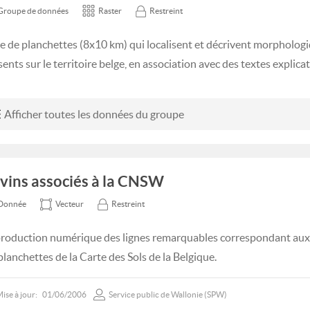
Groupe de données
Raster
Restreint
ie de planchettes (8x10 km) qui localisent et décrivent morpholog
ents sur le territoire belge, en association avec des textes explicati
Afficher toutes les données du groupe
vins associés à la CNSW
Donnée
Vecteur
Restreint
roduction numérique des lignes remarquables correspondant aux 
 planchettes de la Carte des Sols de la Belgique.
ise à jour:
01/06/2006
Service public de Wallonie (SPW)