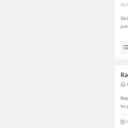
Sér
prés
Ra
Rep
les
M