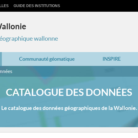
LLES
GUIDE DES INSTITUTIONS
Wallonie
 géographique wallonne
Communauté géomatique
INSPIRE
onnées
CATALOGUE DES DONNÉES
Le catalogue des données géographiques de la Wallonie.