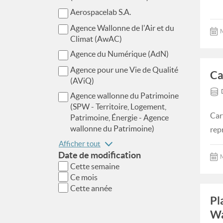
Aerospacelab S.A.
Agence Wallonne de l'Air et du
M
Climat (AwAC)
Agence du Numérique (AdN)
Agence pour une Vie de Qualité
Ca
(AViQ)
Agence wallonne du Patrimoine
(SPW - Territoire, Logement,
Car
Patrimoine, Énergie - Agence
wallonne du Patrimoine)
rep
Afficher tout
Date de modification
M
Cette semaine
Ce mois
Cette année
Pl
Wa