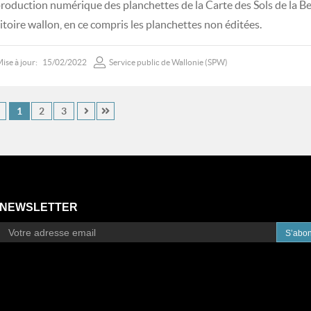
roduction numérique des planchettes de la Carte des Sols de la Be
ritoire wallon, en ce compris les planchettes non éditées.
ise à jour:
15/02/2022
Service public de Wallonie (SPW)
1
2
3
NEWSLETTER
S’abo