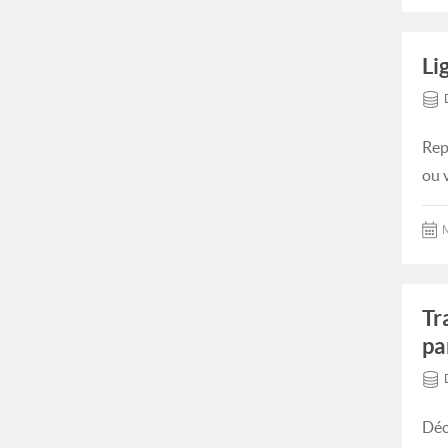
Li
Rep
ou 
M
Tr
pa
Déc