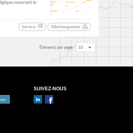
lgique couvrant le
Service
Téléchargement
Éléments par page :
10
SUIVEZ-NOUS
nner