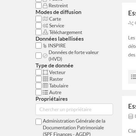
Restreint
Modes de diffusion
Es
Carte
Service
Téléchargement
Les
Données labellisées
INSPIRE
dét
Données de forte valeur
des
(HVD)
Type de donnée
Vecteur
Raster
Tabulaire
Autre
Propriétaires
Es
Administration Générale de la
Documentation Patrimoniale
Cla
(SPF Finances - AGDP)