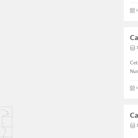
M
Ca
Cet
Num
M
Ca