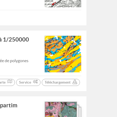
 à 1/250000
uée de polygones
arte
Service
Téléchargement
 partim