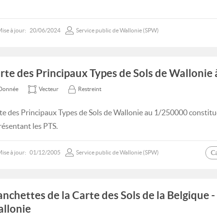
ise à jour:
20/06/2024
Service public de Wallonie (SPW)
rte des Principaux Types de Sols de Wallonie
Donnée
Vecteur
Restreint
te des Principaux Types de Sols de Wallonie au 1/250000 constit
résentant les PTS.
C
ise à jour:
01/12/2005
Service public de Wallonie (SPW)
anchettes de la Carte des Sols de la Belgique -
llonie