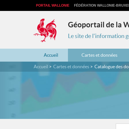
PORTAIL WALLONIE
FÉDÉRATION WALLONIE-BRUXE
Géoportail de la 
Le site de l'information
Accueil
Cartes et données
Accueil
Cartes et données
Catalogue des d