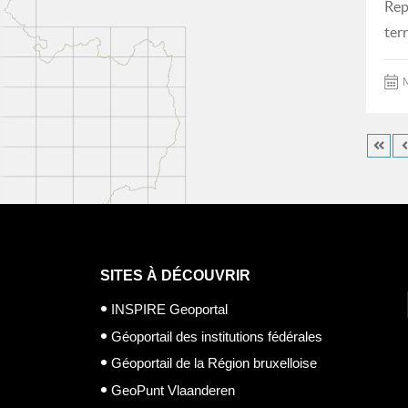
Rep
ter
M
SITES À DÉCOUVRIR
INSPIRE Geoportal
Géoportail des institutions fédérales
Géoportail de la Région bruxelloise
GeoPunt Vlaanderen