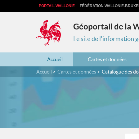
PORTAIL WALLONIE
FÉDÉRATION WALLONIE-BRUXE
Géoportail de la 
Le site de l'information
Accueil
Cartes et données
Accueil
Cartes et données
Catalogue des d