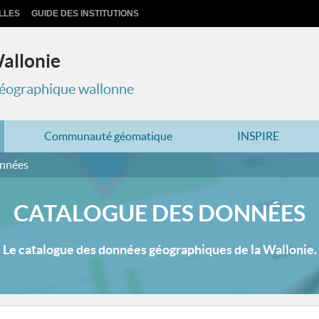
LLES
GUIDE DES INSTITUTIONS
Wallonie
 géographique wallonne
Communauté géomatique
INSPIRE
onnées
CATALOGUE DES DONNÉES
Le catalogue des données géographiques de la Wallonie.