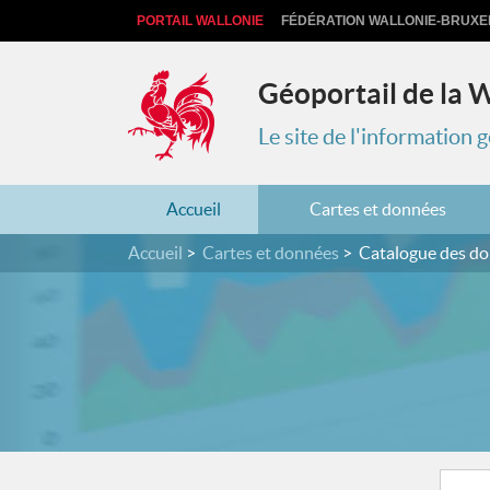
PORTAIL WALLONIE
FÉDÉRATION WALLONIE-BRUXE
Géoportail de la 
Le site de l'information
Accueil
Cartes et données
Accueil
Cartes et données
Catalogue des d