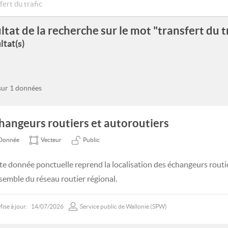
ltat de la recherche sur le mot "transfert du t
ltat(s)
 sur 1 données
hangeurs routiers et autoroutiers
Donnée
Vecteur
Public
te donnée ponctuelle reprend la localisation des échangeurs routie
nsemble du réseau routier régional.
ise à jour:
14/07/2026
Service public de Wallonie (SPW)