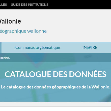
LLES
GUIDE DES INSTITUTIONS
Wallonie
 géographique wallonne
Communauté géomatique
INSPIRE
onnées
CATALOGUE DES DONNÉES
Le catalogue des données géographiques de la Wallonie.