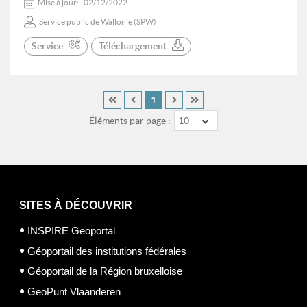
Mise à jour:
02/12/2022
Service public de Wallonie (SPW)
Service
Téléchargement
1
Éléments par page :
10
SITES À DÉCOUVRIR
INSPIRE Geoportal
Géoportail des institutions fédérales
Géoportail de la Région bruxelloise
GeoPunt Vlaanderen