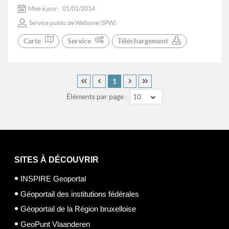
Mise à jour:
01/01/2014
Service public de Wallonie (SPW)
Carte
Service
Téléchargement
1
Éléments par page :
10
SITES À DÉCOUVRIR
INSPIRE Geoportal
Géoportail des institutions fédérales
Géoportail de la Région bruxelloise
GeoPunt Vlaanderen