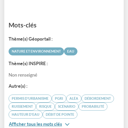
Mots-clés
Thème(s) Géoportail :
NATURE ET ENVIRONNEMENT
EAU
Thème(s) INSPIRE :
Non renseigné
Autre(s) :
PERMIS D'URBANISME
PGRI
ALÉA
DÉBORDEMENT
RUISSEMENT
RISQUE
SCÉNARIO
PROBABILITÉ
HAUTEUR D'EAU
DÉBIT DE POINTE
Afficher tous les mots clés