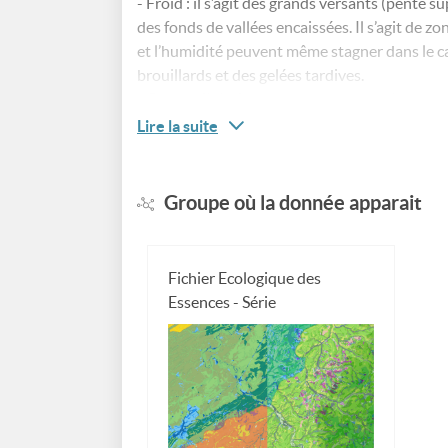
- Froid : il s’agit des grands versants (pente 
des fonds de vallées encaissées. Il s’agit de 
et l’humidité peuvent même stagner dans le ca
brouillards et des gelées tardives.
- Chaud : il s’agit des grands versants (pente 
L’atmosphère y est plus chaude et plus sèche 
Lire la suite
jour et la nuit. Les stations sont soumises à 
Cette carte intervient dans la détermination 
Groupe où la donnée apparait
Le résultat cartographique des zones d'apport
résolution spatialement continu sur l'ensembl
Fichier Ecologique des
Essences - Série