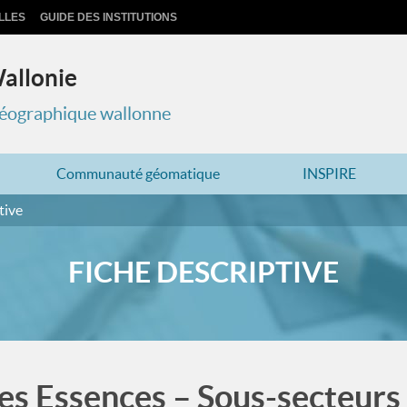
LLES
GUIDE DES INSTITUTIONS
Wallonie
 géographique wallonne
Communauté géomatique
INSPIRE
tive
FICHE DESCRIPTIVE
des Essences – Sous-secteurs