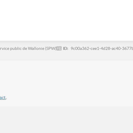
rvice public de Wallonie (SPW)
ID:
9c00a362-cee1-4d28-ac40-3677
act
.