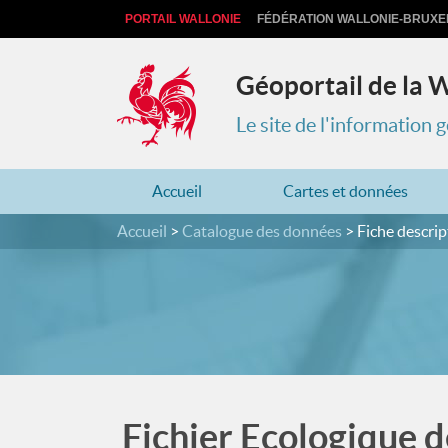
PORTAIL WALLONIE
FÉDÉRATION WALLONIE-BRUXE
Géoportail de la 
Le site de l'information
Accueil
Cartes et données
Accueil
Catalogue des données
Fiche descrip
Fichier Ecologique 