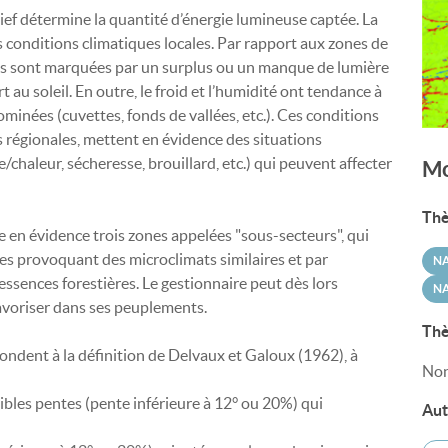
elief détermine la quantité d’énergie lumineuse captée. La
 conditions climatiques locales. Par rapport aux zones de
ntes sont marquées par un surplus ou un manque de lumière
 au soleil. En outre, le froid et l’humidité ont tendance à
minées (cuvettes, fonds de vallées, etc.). Ces conditions
 régionales, mettent en évidence des situations
/chaleur, sécheresse, brouillard, etc.) qui peuvent affecter
Mo
Thè
 en évidence trois zones appelées "sous-secteurs", qui
s provoquant des microclimats similaires et par
N
ssences forestières. Le gestionnaire peut dès lors
NA
favoriser dans ses peuplements.
Thè
ondent à la définition de Delvaux et Galoux (1962), à
Non
aibles pentes (pente inférieure à 12° ou 20%) qui
Aut