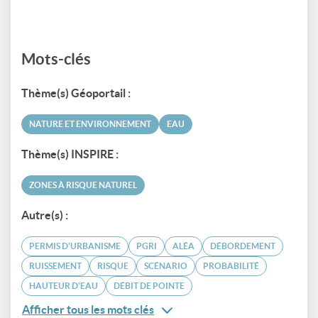
Mots-clés
Thème(s) Géoportail :
NATURE ET ENVIRONNEMENT
EAU
Thème(s) INSPIRE :
ZONES À RISQUE NATUREL
Autre(s) :
PERMIS D'URBANISME
PGRI
ALÉA
DÉBORDEMENT
RUISSEMENT
RISQUE
SCÉNARIO
PROBABILITÉ
HAUTEUR D'EAU
DÉBIT DE POINTE
Afficher tous les mots clés