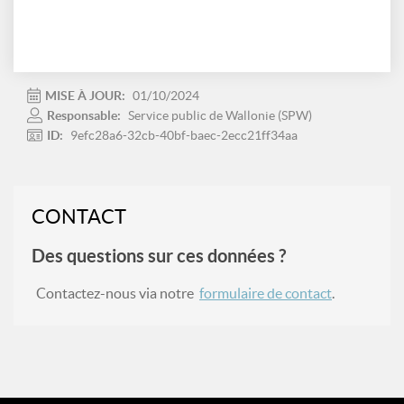
MISE À JOUR:
01/10/2024
Responsable:
Service public de Wallonie (SPW)
ID:
9efc28a6-32cb-40bf-baec-2ecc21ff34aa
CONTACT
Des questions sur ces données ?
Contactez-nous via notre
formulaire de contact
.