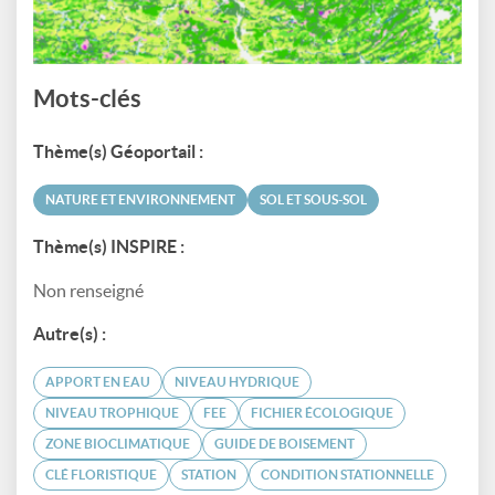
Mots-clés
Thème(s) Géoportail :
NATURE ET ENVIRONNEMENT
SOL ET SOUS-SOL
Thème(s) INSPIRE :
Non renseigné
Autre(s) :
APPORT EN EAU
NIVEAU HYDRIQUE
NIVEAU TROPHIQUE
FEE
FICHIER ÉCOLOGIQUE
ZONE BIOCLIMATIQUE
GUIDE DE BOISEMENT
CLÉ FLORISTIQUE
STATION
CONDITION STATIONNELLE