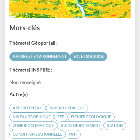
Mots-clés
Thème(s) Géoportail :
NATURE ET ENVIRONNEMENT
SOL ET SOUS-SOL
Thème(s) INSPIRE :
Non renseigné
Autre(s) :
APPORT EN EAU
NIVEAU HYDRIQUE
NIVEAU TROPHIQUE
FEE
FICHIER ÉCOLOGIQUE
ZONE BIOCLIMATIQUE
GUIDE DE BOISEMENT
STATION
CONDITION STATIONNELLE
MNT