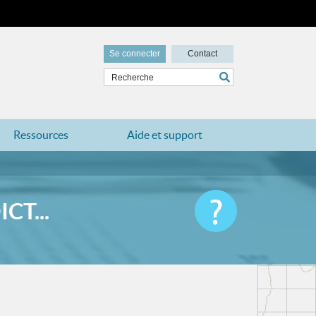
Se connecter
Contact
Ressources
Aide et support
CT...