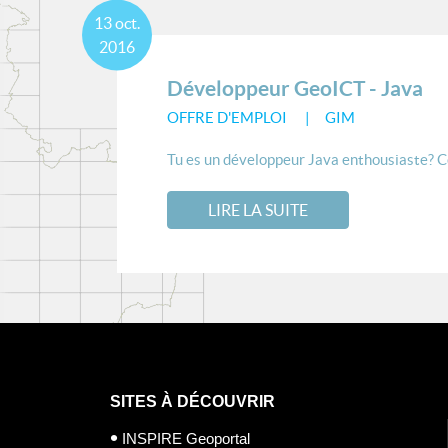
13
oct.
2016
Développeur GeoICT - Java
OFFRE D'EMPLOI
GIM
Tu es un développeur Java enthousiaste? Con
LIRE LA SUITE
SITES À DÉCOUVRIR
INSPIRE Geoportal