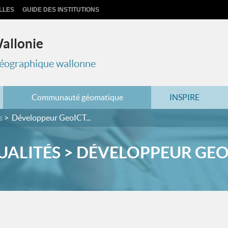
LLES
GUIDE DES INSTITUTIONS
Wallonie
 géographique wallonne
Communauté géomatique
INSPIRE
s
Développeur GeoICT...
ALITÉS > DÉVELOPPEUR GEOI