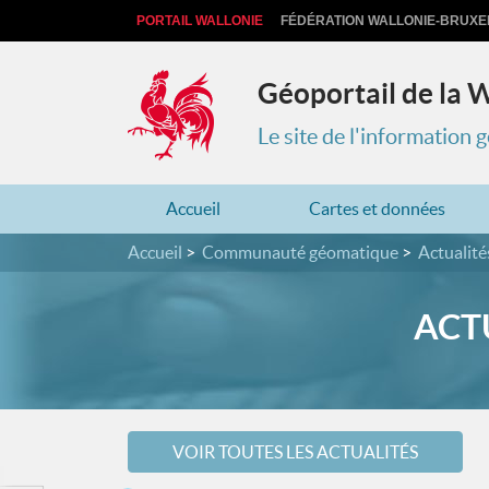
PORTAIL WALLONIE
FÉDÉRATION WALLONIE-BRUXE
Géoportail de la 
Le site de l'information
Accueil
Cartes et données
Accueil
Communauté géomatique
Actualité
ACTU
VOIR TOUTES LES ACTUALITÉS