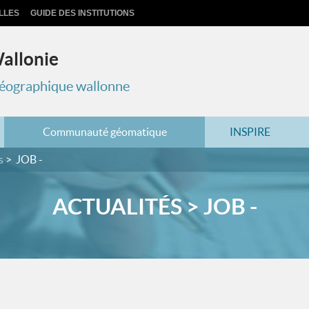
LLES
GUIDE DES INSTITUTIONS
Wallonie
 géographique wallonne
Communauté géomatique
INSPIRE
s
JOB -
ACTUALITÉS > JOB -