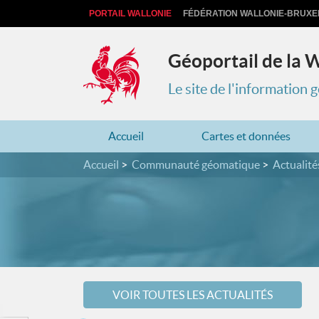
PORTAIL WALLONIE
FÉDÉRATION WALLONIE-BRUXE
Géoportail de la 
Le site de l'information
Accueil
Cartes et données
Accueil
Communauté géomatique
Actualité
VOIR TOUTES LES ACTUALITÉS