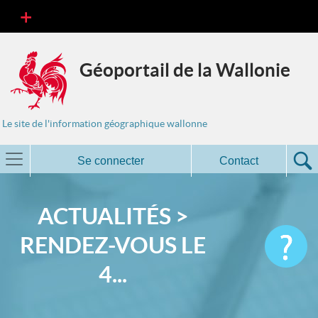
Géoportail de la Wallonie
Le site de l'information géographique wallonne
Se connecter
Contact
ACTUALITÉS >
RENDEZ-VOUS LE
4...