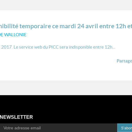
ibilité temporaire ce mardi 24 avril entre 12h e
DE WALLONIE
l 2017. Le service web du PICC sera indisponible entre 12h...
Partager
NEWSLETTER
S’abo