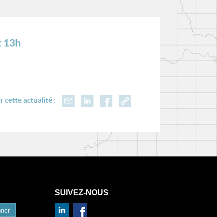
t 13h
 cette actualité :
SUIVEZ-NOUS
nner