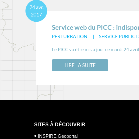
24
avr.
2017
Service web du PICC : indispon
PERTURBATION
SERVICE PUBLIC 
Le PICC va être mis à jour ce mardi 24 avri
LIRE LA SUITE
SITES À DÉCOUVRIR
INSPIRE Geoportal