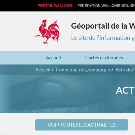
PORTAIL WALLONIE
FÉDÉRATION WALLONIE-BRUXE
Géoportail de la 
Le site de l'information
Accueil
Cartes et données
Accueil
Communauté géomatique
Actualité
ACT
VOIR TOUTES LES ACTUALITÉS