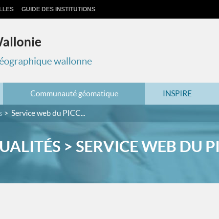
LLES
GUIDE DES INSTITUTIONS
Wallonie
 géographique wallonne
Communauté géomatique
INSPIRE
s
Service web du PICC...
UALITÉS > SERVICE WEB DU PIC