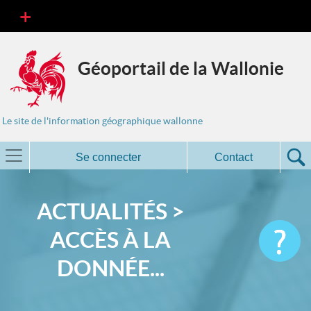
Géoportail de la Wallonie
Le site de l'information géographique wallonne
Se connecter
Contact
ACTUALITÉS >
ACCÈS À LA
DONNÉE...