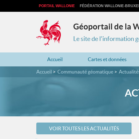
PORTAIL WALLONIE
FÉDÉRATION WALLONIE-BRUXE
Géoportail de la 
Le site de l'information
Accueil
Cartes et données
Accueil
Communauté géomatique
Actualité
AC
VOIR TOUTES LES ACTUALITÉS