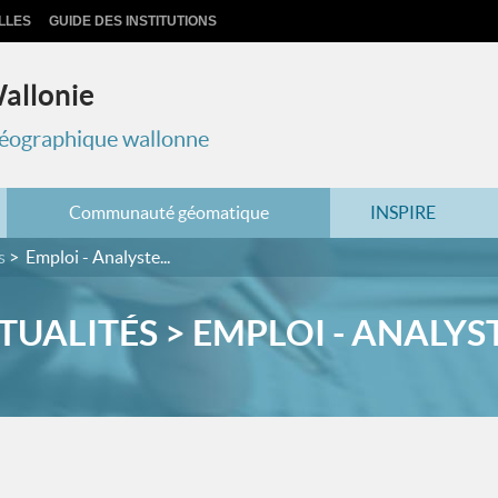
LLES
GUIDE DES INSTITUTIONS
Wallonie
 géographique wallonne
Communauté géomatique
INSPIRE
s
Emploi - Analyste...
TUALITÉS > EMPLOI - ANALYSTE