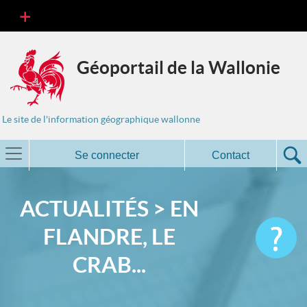
Géoportail de la Wallonie
Le site de l'information géographique wallonne
Se connecter
Contact
ACTUALITÉS > EN
FLANDRE, LE
CRAB...