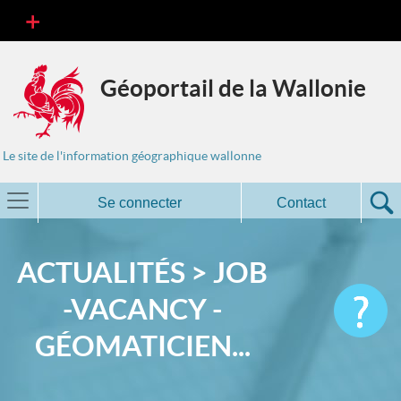
Géoportail de la Wallonie
Le site de l'information géographique wallonne
Se connecter
Contact
ACTUALITÉS > JOB
-VACANCY -
GÉOMATICIEN...