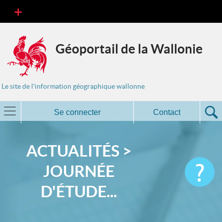
Géoportail de la Wallonie
Le site de l'information géographique wallonne
Se connecter
Contact
ACTUALITÉS >
JOURNÉE
D'ÉTUDE...