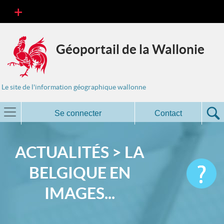
Géoportail de la Wallonie
Le site de l'information géographique wallonne
Se connecter
Contact
ACTUALITÉS > LA
BELGIQUE EN
IMAGES...