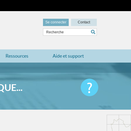
Se connecter
Contact
Ressources
Aide et support
UE...