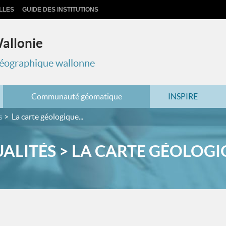
LLES
GUIDE DES INSTITUTIONS
Wallonie
 géographique wallonne
Communauté géomatique
INSPIRE
s
La carte géologique...
ALITÉS > LA CARTE GÉOLOGIQ