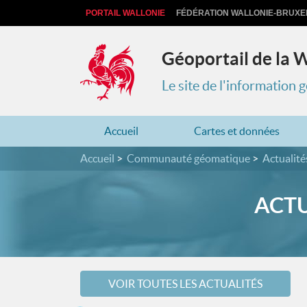
PORTAIL WALLONIE
FÉDÉRATION WALLONIE-BRUXE
Géoportail de la 
Le site de l'information
Accueil
Cartes et données
Accueil
Communauté géomatique
Actualité
ACTU
VOIR TOUTES LES ACTUALITÉS