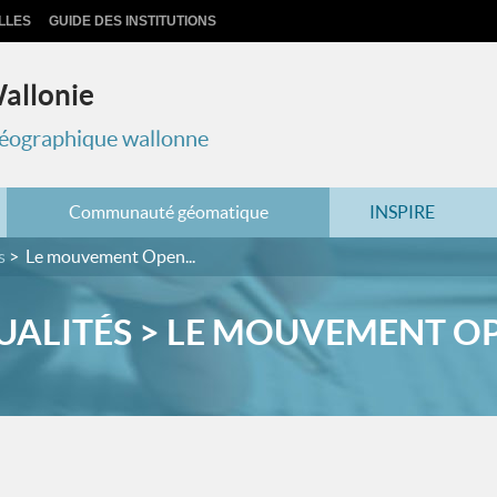
LLES
GUIDE DES INSTITUTIONS
Wallonie
 géographique wallonne
Communauté géomatique
INSPIRE
s
Le mouvement Open...
UALITÉS > LE MOUVEMENT OPE