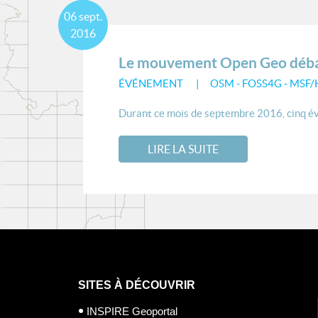
06
sept.
2016
Le mouvement Open Geo débar
ÉVÉNEMENT
OSM - FOSS4G - MSF
Durant ce mois de septembre 2016, cinq év
LIRE LA SUITE
SITES À DÉCOUVRIR
INSPIRE Geoportal