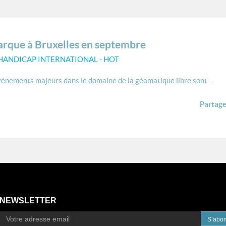
que à Bruxelles en septembre
/HANDICAP INTERNATIONAL - HOT
énements majeurs dans le domaine de la géomatique libre sont...
Partager
NEWSLETTER
S’abo