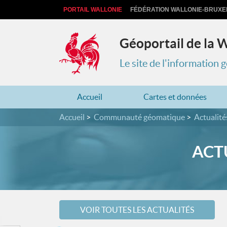
PORTAIL WALLONIE
FÉDÉRATION WALLONIE-BRUXE
Géoportail de la 
Le site de l'information
Accueil
Cartes et données
Accueil
Communauté géomatique
Actualité
ACT
VOIR TOUTES LES ACTUALITÉS