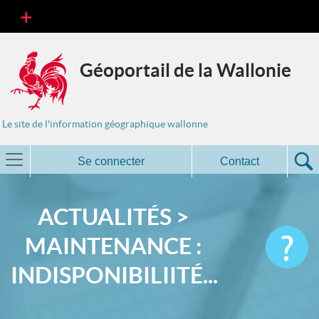
Géoportail de la Wallonie
Le site de l'information géographique wallonne
Se connecter
Contact
ACTUALITÉS >
MAINTENANCE :
INDISPONIBILIITÉ...