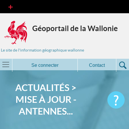
Géoportail de la Wallonie
Le site de l'information géographique wallonne
Se connecter
Contact
ACTUALITÉS >
MISE À JOUR -
ANTENNES...