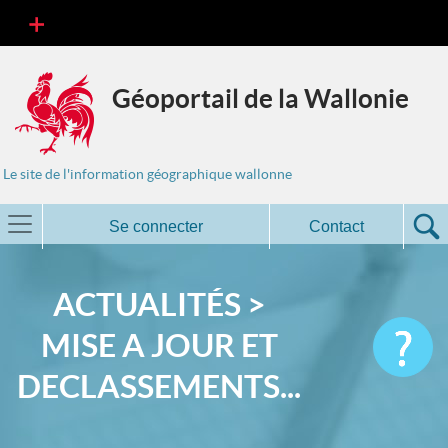
Géoportail de la Wallonie
Le site de l'information géographique wallonne
Se connecter
Contact
ACTUALITÉS >
MISE A JOUR ET
DECLASSEMENTS...