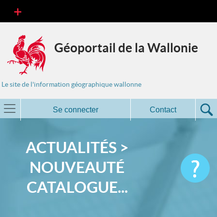
Géoportail de la Wallonie
Le site de l'information géographique wallonne
Se connecter
Contact
ACTUALITÉS >
NOUVEAUTÉ
CATALOGUE...