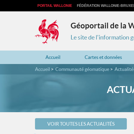
PORTAIL WALLONIE
FÉDÉRATION WALLONIE-BRUXE
Géoportail de la 
Le site de l'information
Accueil
Cartes et données
Accueil
Communauté géomatique
Actualité
ACTUA
VOIR TOUTES LES ACTUALITÉS