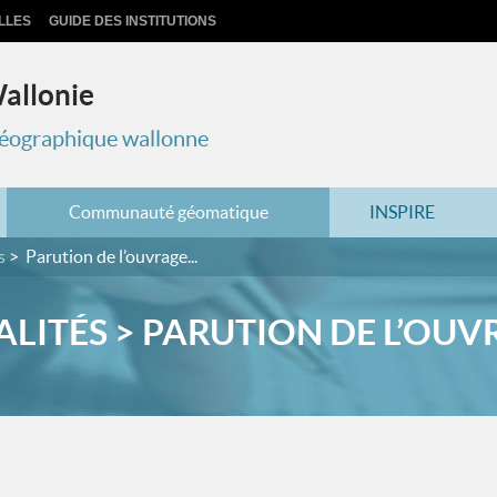
LLES
GUIDE DES INSTITUTIONS
Wallonie
 géographique wallonne
Communauté géomatique
INSPIRE
s
Parution de l’ouvrage...
LITÉS > PARUTION DE L’OUVR