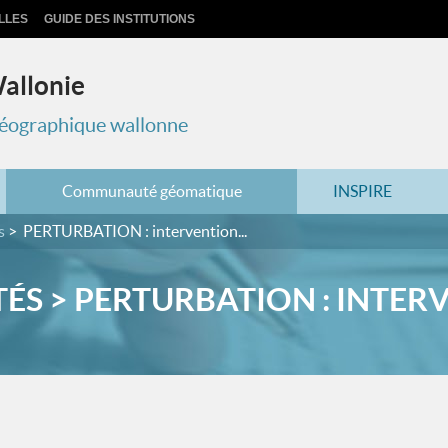
LLES
GUIDE DES INSTITUTIONS
Wallonie
 géographique wallonne
Communauté géomatique
INSPIRE
s
PERTURBATION : intervention...
ÉS > PERTURBATION : INTERV