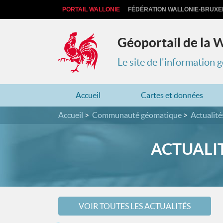
PORTAIL WALLONIE
FÉDÉRATION WALLONIE-BRUXE
Géoportail de la 
Le site de l'information
Accueil
Cartes et données
Accueil
Communauté géomatique
Actualité
ACTUALIT
VOIR TOUTES LES ACTUALITÉS