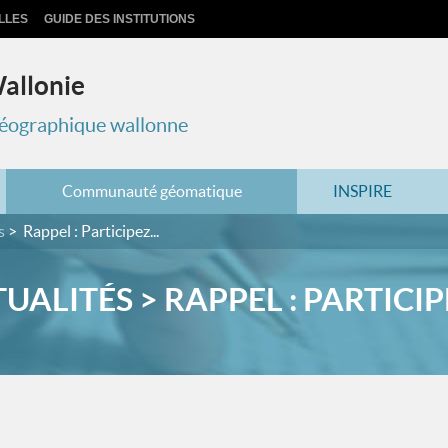
LLES
GUIDE DES INSTITUTIONS
Wallonie
 géographique wallonne
Communauté géomatique
INSPIRE
s
Rappel : Participez...
UALITÉS > RAPPEL : PARTICIPE