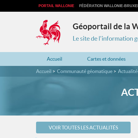
PORTAIL WALLONIE
FÉDÉRATION WALLONIE-BRUXE
Géoportail de la 
Le site de l'information
Accueil
Cartes et données
Accueil
Communauté géomatique
Actualité
ACT
VOIR TOUTES LES ACTUALITÉS