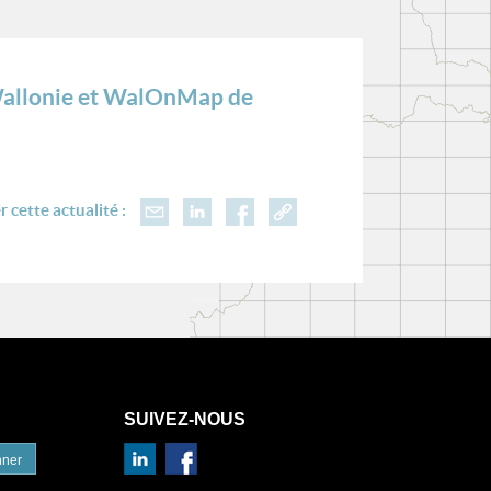
 Wallonie et WalOnMap de
 cette actualité :
SUIVEZ-NOUS
nner