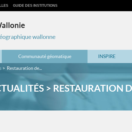
LLES
GUIDE DES INSTITUTIONS
Wallonie
 géographique wallonne
Communauté géomatique
INSPIRE
s
Restauration de...
TUALITÉS > RESTAURATION DE