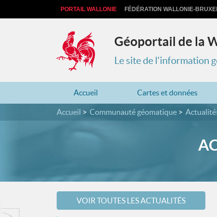
PORTAIL WALLONIE
FÉDÉRATION WALLONIE-BRUXE
Géoportail de la 
Le site de l'information
Accueil
Cartes et données
Accueil
Communauté géomatique
Actualité
AC
VOIR TOUTES LES ACTUALITÉS