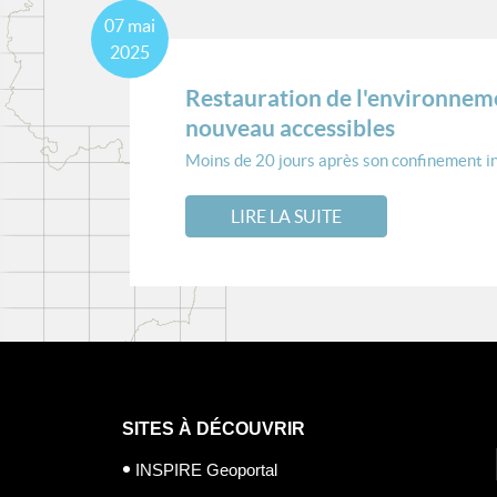
07
mai
2025
Restauration de l'environnem
nouveau accessibles
Moins de 20 jours après son confinement in
LIRE LA SUITE
SITES À DÉCOUVRIR
INSPIRE Geoportal