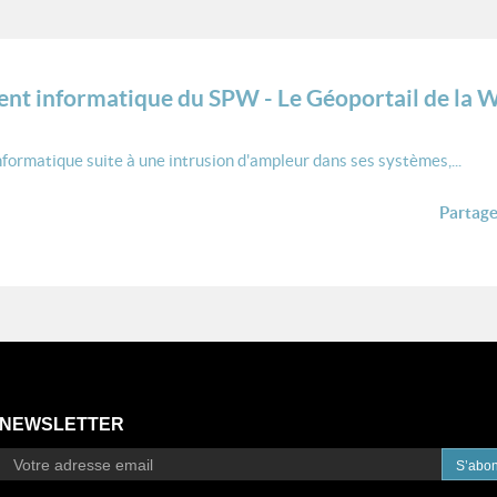
ent informatique du SPW - Le Géoportail de la
formatique suite à une intrusion d'ampleur dans ses systèmes,...
Partager
NEWSLETTER
S’abo