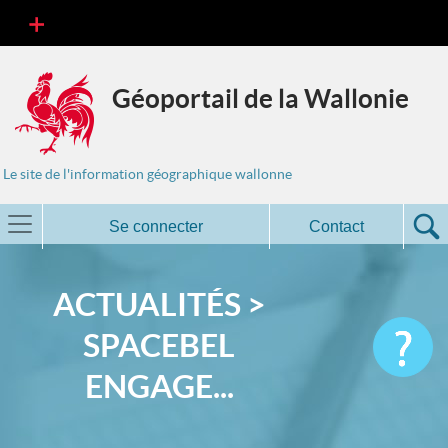
Géoportail de la Wallonie
Le site de l'information géographique wallonne
Se connecter
Contact
ACTUALITÉS >
SPACEBEL
ENGAGE...